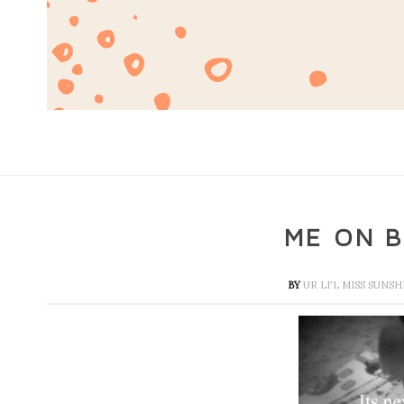
ME ON 
BY
UR LI'L MISS SUNS