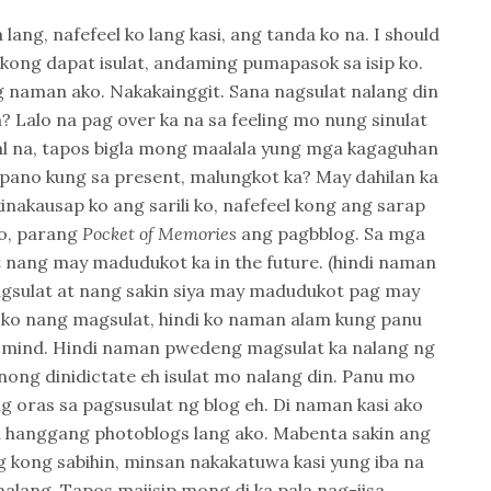
la lang, nafefeel ko lang kasi, ang tanda ko na. I should
kong dapat isulat, andaming pumapasok sa isip ko.
 naman ako. Nakakainggit. Sana nagsulat nalang din
? Lalo na pag over ka na sa feeling mo nung sinulat
al na, tapos bigla mong maalala yung mga kagaguhan
 pano kung sa present, malungkot ka? May dahilan ka
nakausap ko ang sarili ko, nafefeel kong ang sarap
ko, parang
Pocket of Memories
ang pagbblog. Sa mga
 nang may madudukot ka in the future. (hindi naman
agsulat at nang sakin siya may madudukot pag may
el ko nang magsulat, hindi ko naman alam kung panu
my mind. Hindi naman pwedeng magsulat ka nalang ng
ong dinidictate eh isulat mo nalang din. Panu mo
g oras sa pagsusulat ng blog eh. Di naman kasi ako
ya hanggang photoblogs lang ako. Mabenta sakin ang
g kong sabihin, minsan nakakatuwa kasi yung iba na
alang. Tapos maiisip mong di ka pala nag-iisa.