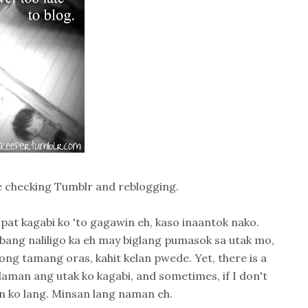
 checking Tumblr and reblogging.
Dapat kagabi ko 'to gagawin eh, kaso inaantok nako.
ang naliligo ka eh may biglang pumasok sa utak mo,
ng tamang oras, kahit kelan pwede. Yet, there is a
laman ang utak ko kagabi, and sometimes, if I don't
n ko lang. Minsan lang naman eh.