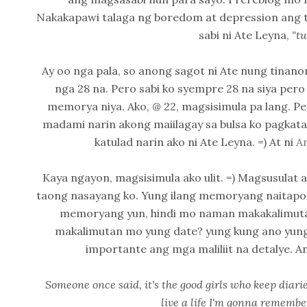
Nakakapawi talaga ng boredom at depression ang 
sabi ni Ate Leyna,
"t
Ay oo nga pala, so anong sagot ni Ate nung tinanong
nga 28 na. Pero sabi ko syempre 28 na siya per
memorya niya. Ako, @ 22, magsisimula pa lang. P
madami narin akong maiilagay sa bulsa ko pagkata
katulad narin ako ni Ate Leyna. =) At ni
A
Kaya ngayon, magsisimula ako ulit. =) Magsusulat a
taong nasayang ko. Yung ilang memoryang naitapon
memoryang yun, hindi mo naman makakalimutan
makalimutan mo yung date? yung kung ano yung
importante ang mga maliliit na detalye. 
Someone once said, it's the good girls who keep diari
live a life I'm gonna remember