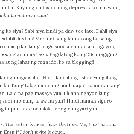
tumblr. Kaya nga minsan nung depress ako masyado,
umblr ka nalang muna."
 ko siya? Sabi niya hindi pa daw too late. Dahil siya
o established na! Madami nang laman ang bulsa ng
ero naisip ko, kung magsisimula naman ako ngayon,
pos ng anim na taon. Pagdating ko ng 28, magiging
na
at ng lahat ng mga idol ko sa blogging!!
ko ng magsusulat. Hindi ko nalang iisipin yung ilang
 ko. Kung talaga namang hindi dapat kalimutan ang
. Lalo na pag masaya yun. Eh ano ngayon kung
 suot mo nung araw na yun? Hindi naman siguro
Ang importante naaalala mong nangyari yun.
es. The bad girls never have the time. Me, I just wanna
. Even if I don't write it down.