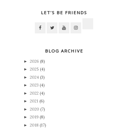
LET’S BE FRIENDS
BLOG ARCHIVE
2026
(8)
►
2025
(4)
►
2024
(3)
►
2023
(4)
►
2022
(4)
►
2021
(6)
►
2020
(7)
►
2019
(8)
►
2018
(17)
►