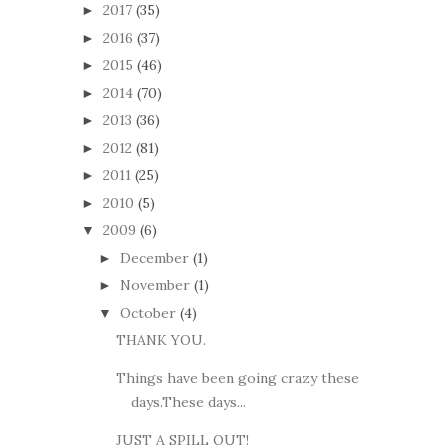
2017
(35)
►
2016
(37)
►
2015
(46)
►
2014
(70)
►
2013
(36)
►
2012
(81)
►
2011
(25)
►
2010
(5)
►
2009
(6)
▼
December
(1)
►
November
(1)
►
October
(4)
▼
THANK YOU.
Things have been going crazy these
days.These days...
JUST A SPILL OUT!