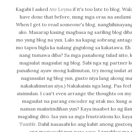
Kagabi I asked
Ate Leyna
if it's too late to blog. Wa
have done that before, nung mga oras na andami 
When I get to read someone's blog, nanghihinayang
ako. Masarap kasing magbasa ng sariling blog diba
mo yung blog na yun. Lalo na kapag sobrang antag
mo tapos bigla ka nalang gugulong sa kakatawa. Eh
nang tumawa diba? Sa mga panahong tulad nito, ki
magsulat magsulat ng blog. Sabi nga ng partner 
panahong ayaw mong kalimutan, try mong isulat at
nagsusulat ng blog yun, gusto niya lang akong m
nakakalimutan siya.) Nakakainis nga lang. Pas fe
sisimulan. I can't even arrange the thoughts on 
magsulat na parang encoder ng utak mo, kung an
naman maiintindihan yun? Kaya inaabot ko ng ilan
magaling dito. Isa yun sa mga frustrations ko, ka
Tumblr
. Dahil nasasabi ko ang kahit anong guston
ang magsasabi nun para sayo. I rereblog mo n